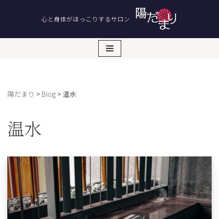
心と身体がほっこりするサロン
コ
ン
テ
ン
ツ
へ
陽だまり
>
Blog
>
温水
ス
キ
ッ
温水
プ