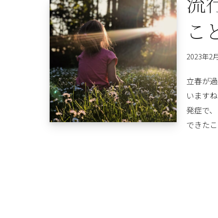
流
こ
2023年2
立春が過
いますね
発症で、
できたこ