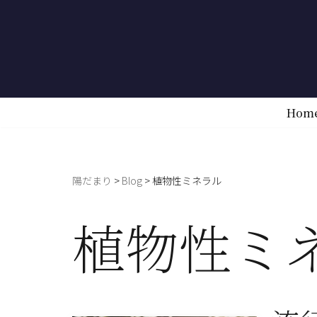
コ
ン
テ
ン
Hom
ツ
へ
ス
陽だまり
>
Blog
>
植物性ミネラル
キ
ッ
植物性ミ
プ