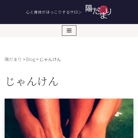
心と身体がほっこりするサロン
コ
ン
テ
ン
ツ
へ
陽だまり
>
Blog
>
じゃんけん
ス
キ
ッ
じゃんけん
プ