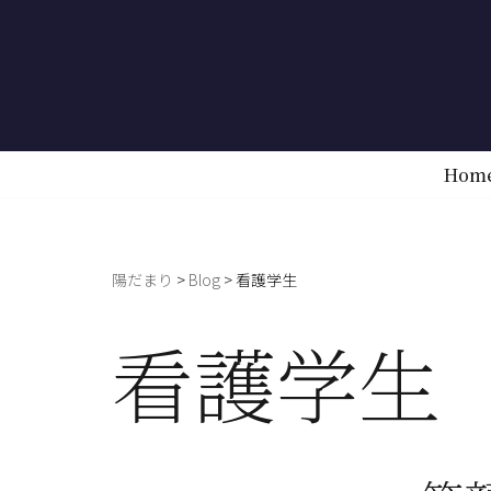
コ
ン
テ
ン
Hom
ツ
へ
ス
陽だまり
>
Blog
>
看護学生
キ
ッ
看護学生
プ