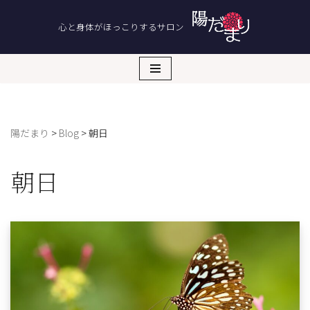
心と身体がほっこりするサロン
コ
ン
テ
ン
ツ
へ
陽だまり
>
Blog
>
朝日
ス
キ
ッ
朝日
プ