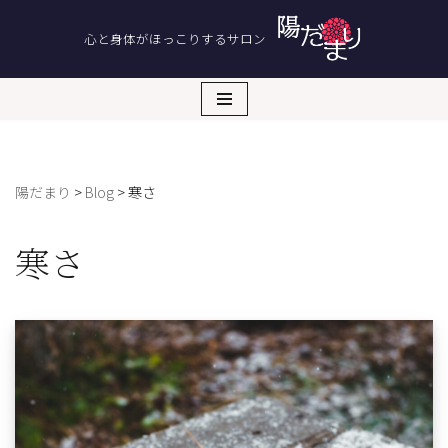
心と身体がほっこりするサロン
コ
ン
テ
ン
ツ
へ
陽だまり
>
Blog
>
寒さ
ス
キ
ッ
寒さ
プ