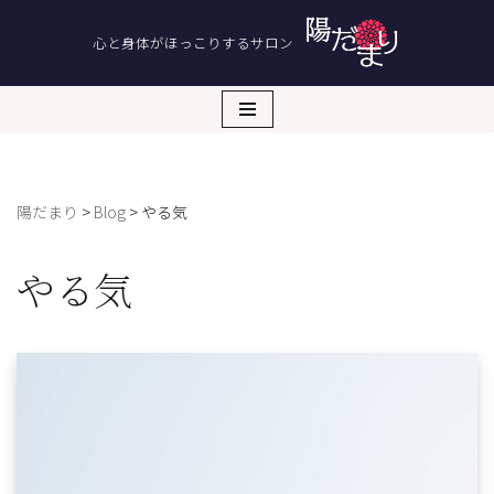
心と身体がほっこりするサロン
コ
ン
テ
ン
ツ
へ
陽だまり
>
Blog
>
やる気
ス
キ
ッ
やる気
プ