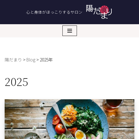
心と身体がほっこりするサロン
コ
ン
テ
ン
ツ
へ
陽だまり
>
Blog
>
2025年
ス
キ
ッ
2025
プ