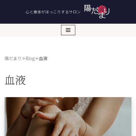
心と身体がほっこりするサロン
コ
ン
テ
ン
ツ
へ
陽だまり
>
Blog
>
血液
ス
キ
ッ
血液
プ