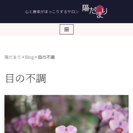
心と身体がほっこりするサロン
コ
ン
テ
ン
ツ
へ
陽だまり
>
Blog
>
目の不調
ス
キ
ッ
目の不調
プ