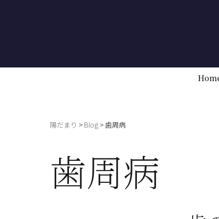
コ
ン
テ
ン
Hom
ツ
へ
ス
陽だまり
>
Blog
>
歯周病
キ
ッ
歯周病
プ