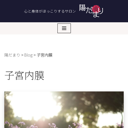
心と身体がほっこりするサロン
コ
ン
テ
ン
ツ
へ
陽だまり
>
Blog
>
子宮内膜
ス
キ
ッ
子宮内膜
プ