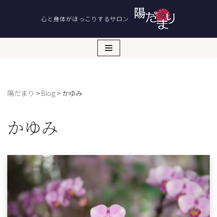
心と身体がほっこりするサロン
コ
ン
テ
ン
ツ
へ
陽だまり
>
Blog
>
かゆみ
ス
キ
ッ
かゆみ
プ