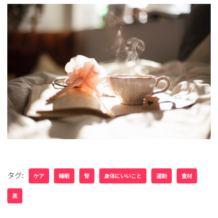
タグ:
ケア
睡眠
腎
身体にいいこと
運動
食材
黒