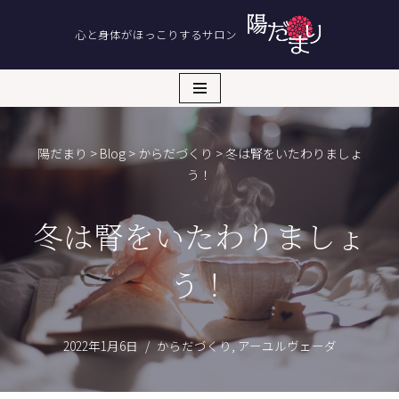
心と身体がほっこりするサロン
コ
ン
テ
ン
ツ
陽だまり
>
Blog
>
からだづくり
>
冬は腎をいたわりましょ
へ
う！
ス
キ
ッ
冬は腎をいたわりましょ
プ
う！
2022年1月6日
からだづくり
,
アーユルヴェーダ