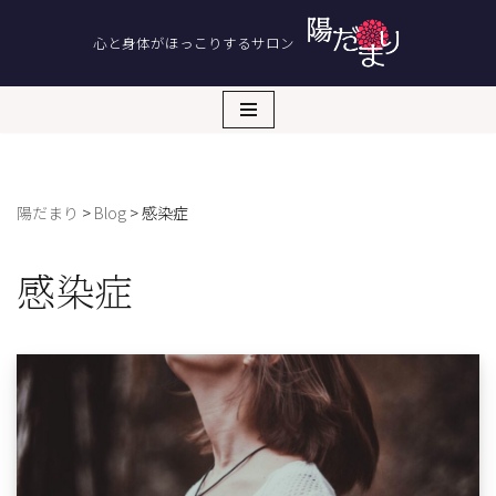
心と身体がほっこりするサロン
コ
ン
テ
ン
ツ
へ
陽だまり
>
Blog
>
感染症
ス
キ
ッ
感染症
プ